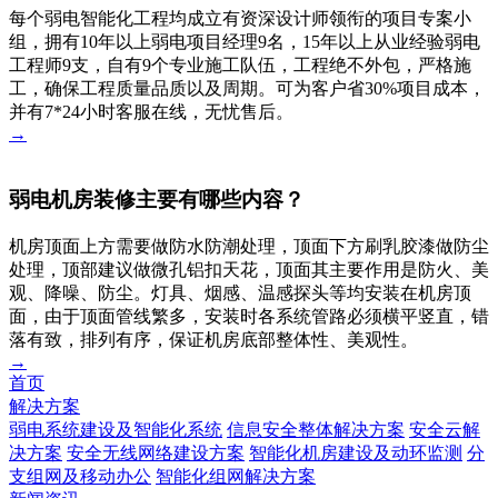
每个弱电智能化工程均成立有资深设计师领衔的项目专案小
组，拥有10年以上弱电项目经理9名，15年以上从业经验弱电
工程师9支，自有9个专业施工队伍，工程绝不外包，严格施
工，确保工程质量品质以及周期。可为客户省30%项目成本，
并有7*24小时客服在线，无忧售后。
→
弱电机房装修主要有哪些内容？
机房顶面上方需要做防水防潮处理，顶面下方刷乳胶漆做防尘
处理，顶部建议做微孔铝扣天花，顶面其主要作用是防火、美
观、降噪、防尘。灯具、烟感、温感探头等均安装在机房顶
面，由于顶面管线繁多，安装时各系统管路必须横平竖直，错
落有致，排列有序，保证机房底部整体性、美观性。
→
首页
解决方案
弱电系统建设及智能化系统
信息安全整体解决方案
安全云解
决方案
安全无线网络建设方案
智能化机房建设及动环监测
分
支组网及移动办公
智能化组网解决方案