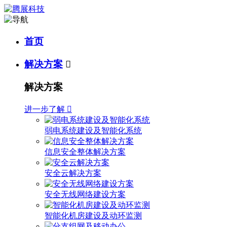
首页
解决方案

解决方案
进一步了解

弱电系统建设及智能化系统
信息安全整体解决方案
安全云解决方案
安全无线网络建设方案
智能化机房建设及动环监测