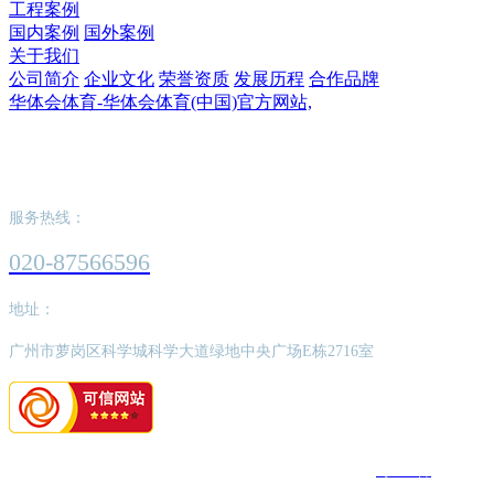
工程案例
国内案例
国外案例
关于我们
公司简介
企业文化
荣誉资质
发展历程
合作品牌
华体会体育-华体会体育(中国)官方网站,
华体会体育-华体会体育(中国)官方网站,
服务热线：
020-87566596
地址：
广州市萝岗区科学城科学大道绿地中央广场E栋2716室
版权所有：华体会体育-华体会体育(中国)官方网站,
粤ICP备