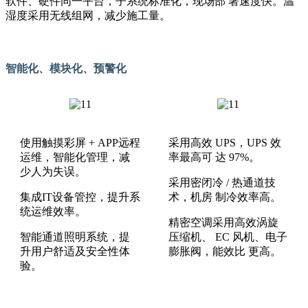
软件、硬件同一平台，子系统标准化，现场部 署速度快。温
湿度采用无线组网，减少施工量。
智能化、模块化、预警化
使用触摸彩屏 + APP远程
采用高效 UPS，UPS 效
运维，智能化管理，减
率最高可 达 97%。
少人为失误。
采用密闭冷 / 热通道技
集成IT设备管控，提升系
术，机房 制冷效率高。
统运维效率。
精密空调采用高效涡旋
智能通道照明系统，提
压缩机、 EC 风机、电子
升用户舒适及安全性体
膨胀阀，能效比 更高。
验。