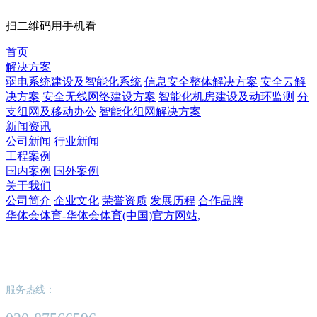
扫二维码用手机看
首页
解决方案
弱电系统建设及智能化系统
信息安全整体解决方案
安全云解
决方案
安全无线网络建设方案
智能化机房建设及动环监测
分
支组网及移动办公
智能化组网解决方案
新闻资讯
公司新闻
行业新闻
工程案例
国内案例
国外案例
关于我们
公司简介
企业文化
荣誉资质
发展历程
合作品牌
华体会体育-华体会体育(中国)官方网站,
华体会体育-华体会体育(中国)官方网站,
服务热线：