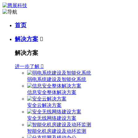
首页
解决方案

解决方案
进一步了解

弱电系统建设及智能化系统
信息安全整体解决方案
安全云解决方案
安全无线网络建设方案
智能化机房建设及动环监测