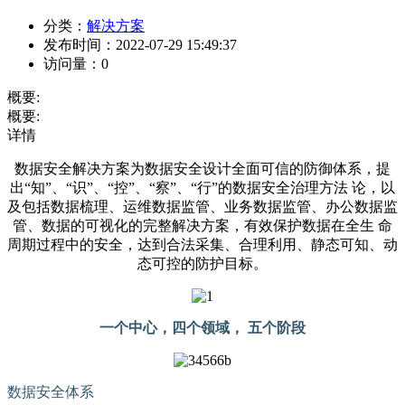
分类：
解决方案
发布时间：
2022-07-29 15:49:37
访问量：
0
概要:
概要:
详情
数据安全解决方案为数据安全设计全面可信的防御体系，提
出“知”、“识”、“控”、“察”、“行”的数据安全治理方法 论，以
及包括数据梳理、运维数据监管、业务数据监管、办公数据监
管、数据的可视化的完整解决方案，有效保护数据在全生 命
周期过程中的安全，达到合法采集、合理利用、静态可知、动
态可控的防护目标。
一个中心，四个领域， 五个阶段
数据安全体系