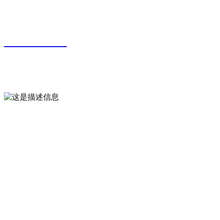
站,
服务热线：
020-87566596
地址：
广州市萝岗区科学城科学大道绿地中央广场E栋2716室