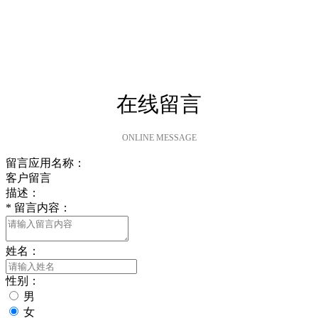
在线留言
ONLINE MESSAGE
留言应用名称：
客户留言
描述：
*
留言内容：
姓名：
性别：
男
女