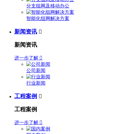
分支组网及移动办公
智能化组网解决方案
新闻资讯

新闻资讯
进一步了解

公司新闻
行业新闻
工程案例

工程案例
进一步了解
