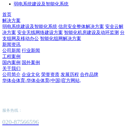
弱电系统建设及智能化系统
首页
解决方案
弱电系统建设及智能化系统
信息安全整体解决方案
安全云解
决方案
安全无线网络建设方案
智能化机房建设及动环监测
分
支组网及移动办公
智能化组网解决方案
新闻资讯
公司新闻
行业新闻
工程案例
国内案例
国外案例
关于我们
公司简介
企业文化
荣誉资质
发展历程
合作品牌
华体会体育-华体会体育(中国)官方网站,
华体会体育-华体会体育(中国)官方网站,
服务热线：
020-87566596