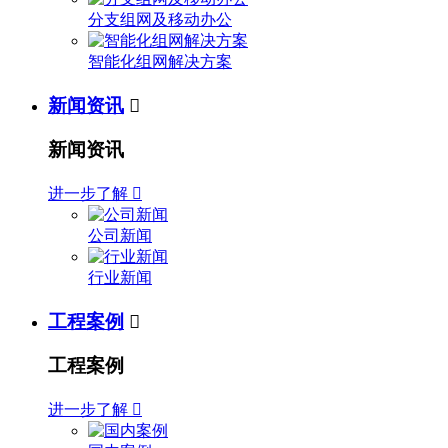
分支组网及移动办公
智能化组网解决方案
新闻资讯

新闻资讯
进一步了解

公司新闻
行业新闻
工程案例

工程案例
进一步了解
