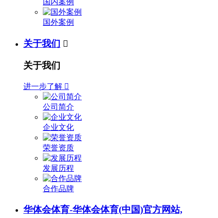
国内案例
国外案例
关于我们

关于我们
进一步了解

公司简介
企业文化
荣誉资质
发展历程
合作品牌
华体会体育-华体会体育(中国)官方网站,