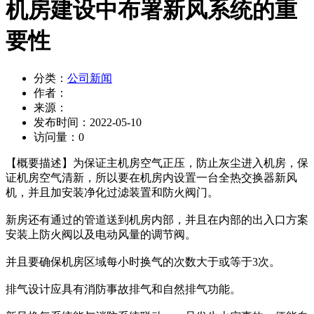
机房建设中布署新风系统的重
要性
分类：
公司新闻
作者：
来源：
发布时间：
2022-05-10
访问量：
0
【概要描述】
为保证主机房空气正压，防止灰尘进入机房，保
证机房空气清新，所以要在机房内设置一台全热交换器新风
机，并且加安装净化过滤装置和防火阀门。
新房还有通过的管道送到机房内部，并且在内部的出入口方案
安装上防火阀以及电动风量的调节阀。
并且要确保机房区域每小时换气的次数大于或等于3次。
排气设计应具有消防事故排气和自然排气功能。